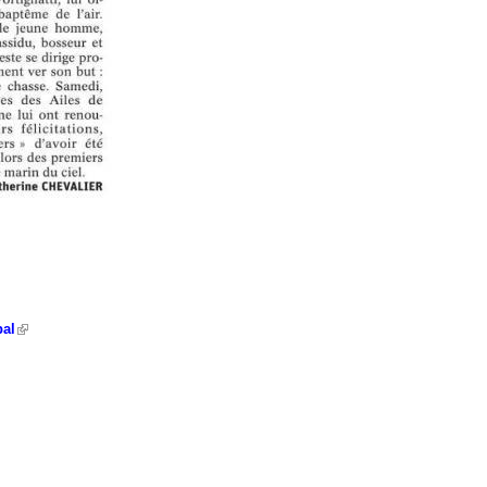
al
(link is external)