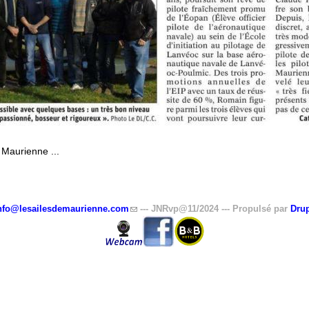
 Maurienne ...
nfo@lesailesdemaurienne.com
(link sends e-mail)
--- JNRvp@11/2024 --- Propulsé par
Drup