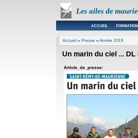
Les ailes de mauri
Menu principal
ACCUEIL
FORMATION
Vous êtes ici
Accueil
»
Presse
»
Année 2019
Un marin du ciel ... D
Article_de_presse: